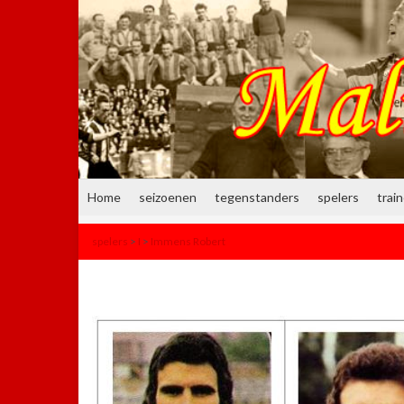
Home
seizoenen
tegenstanders
spelers
trai
spelers
>
I
>
Immens Robert