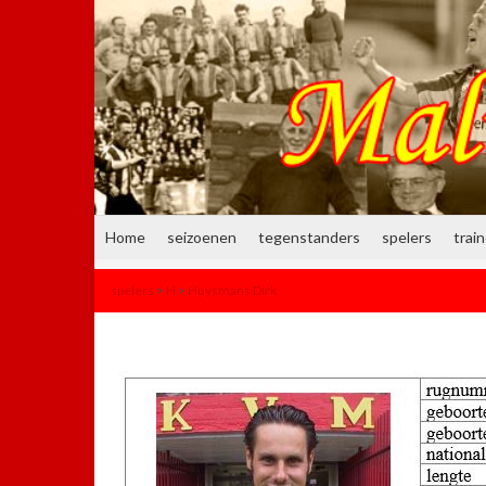
Home
seizoenen
tegenstanders
spelers
trai
spelers
>
H
>
Huysmans Dirk