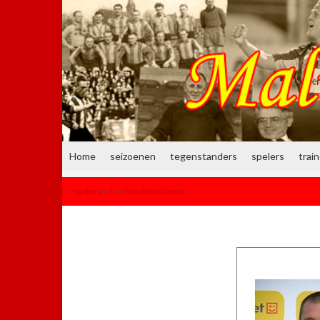
Home
seizoenen
tegenstanders
spelers
trai
spelers
>
G
>
Geudens Kevin