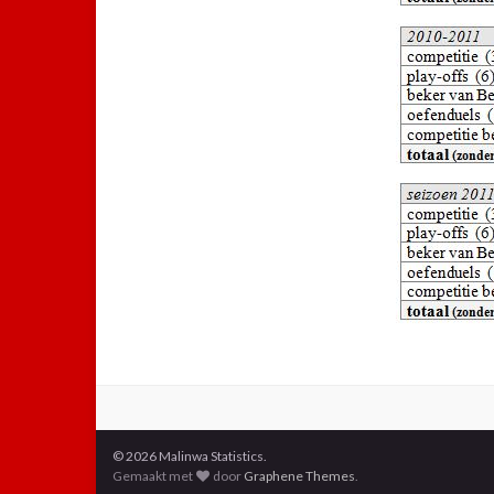
© 2026 Malinwa Statistics.
Gemaakt met
door
Graphene Themes
.