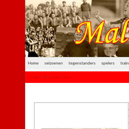
Home
seizoenen
tegenstanders
spelers
trai
spelers
>
E
>
Eszenyi Dénes