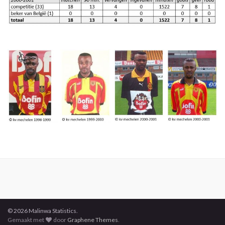
© 2026 Malinwa Statistics.
Gemaakt met
door
Graphene Themes
.