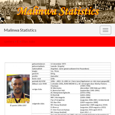
Malinwa Statistics
Togg
navig
spelers
>
E
>
Elias João