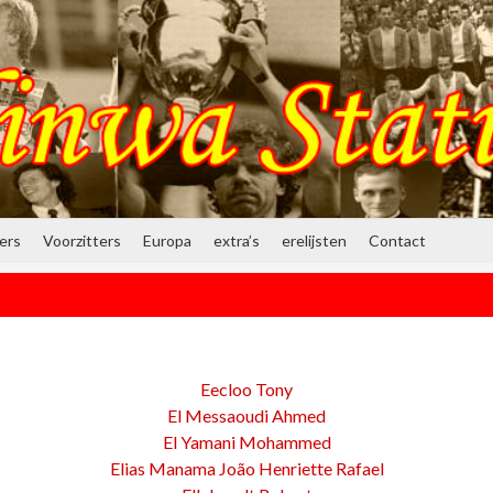
ners
Voorzitters
Europa
extra’s
erelijsten
Contact
Eecloo Tony
El Messaoudi Ahmed
El Yamani Mohammed
Elias Manama João Henriette Rafael