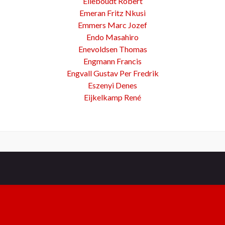
Elleboudt Robert
Emeran Fritz Nkusi
Emmers Marc Jozef
Endo Masahiro
Enevoldsen Thomas
Engmann Francis
Engvall Gustav Per Fredrik
Eszenyi Denes
Eijkelkamp René