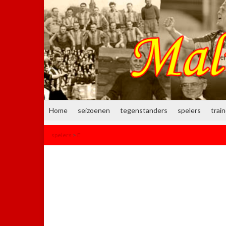
Home
seizoenen
tegenstanders
spelers
trai
spelers
>
E