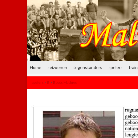
Home
seizoenen
tegenstanders
spelers
trai
spelers
>
B
>
Boots Mathieu