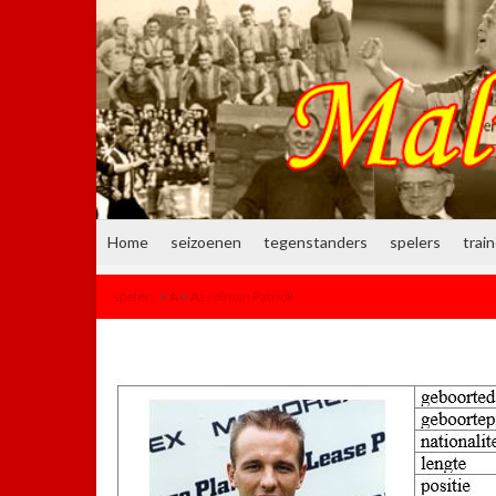
Home
seizoenen
tegenstanders
spelers
trai
spelers
>
A
>
Asselman Patrick