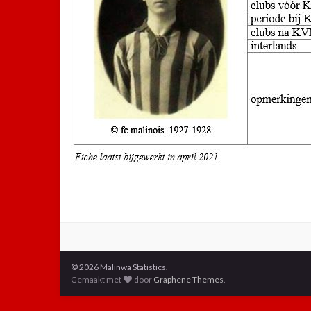
© 2026 Malinwa Statistics.
Gemaakt met
door
Graphene Themes
.