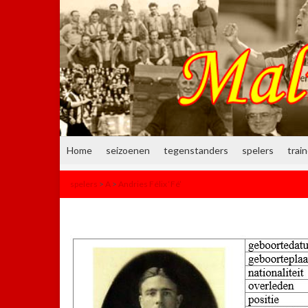
Home
seizoenen
tegenstanders
spelers
trai
spelers
>
A
>
Andries Félix ‘Fé’