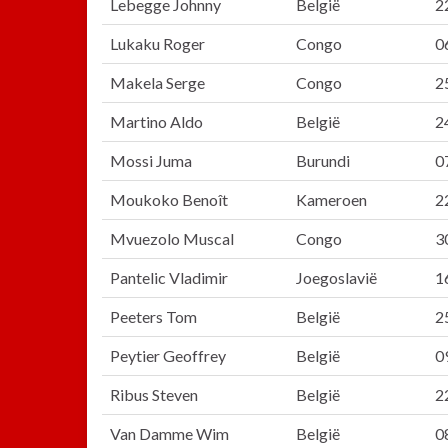
Lebegge Johnny
België
2
Lukaku Roger
Congo
0
Makela Serge
Congo
2
Martino Aldo
België
2
Mossi Juma
Burundi
0
Moukoko Benoît
Kameroen
2
Mvuezolo Muscal
Congo
3
Pantelic Vladimir
Joegoslavië
1
Peeters Tom
België
2
Peytier Geoffrey
België
0
Ribus Steven
België
2
Van Damme Wim
België
0