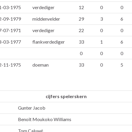
1-03-1975
verdediger
12
0
0
2-09-1979
middenvelder
29
3
6
7-07-1971
verdediger
22
0
0
8-03-1977
flankverdediger
33
1
6
0
0
0
2-11-1975
doeman
33
0
5
cijfers spelerskern
Gunter Jacob
Benoît Moukoko Williams
Tom Caluwé