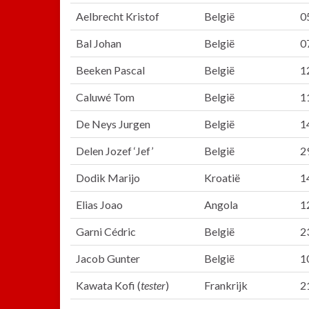
Aelbrecht Kristof
België
0
Bal Johan
België
0
Beeken Pascal
België
1
Caluwé Tom
België
1
De Neys Jurgen
België
1
Delen Jozef ‘Jef’
België
2
Dodik Marijo
Kroatië
1
Elias Joao
Angola
1
Garni Cédric
België
2
Jacob Gunter
België
1
Kawata Kofi (
tester
)
Frankrijk
2