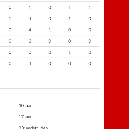
0
1
0
1
1
1
4
0
1
0
0
4
1
0
0
0
3
0
0
0
0
0
0
1
0
0
4
0
0
0
30 jaar
17 jaar
33 wedstrijden