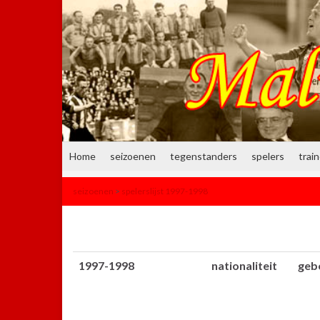
Home
seizoenen
tegenstanders
spelers
trai
seizoenen
>
spelerslijst 1997-1998
1997-1998
nationaliteit
geb