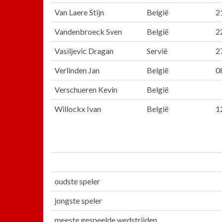
Van Laere Stijn
België
2
Vandenbroeck Sven
België
2
Vasiljevic Dragan
Servië
2
Verlinden Jan
België
0
Verschueren Kevin
België
Willockx Ivan
België
1
oudste speler
jongste speler
meeste gespeelde wedstrijden