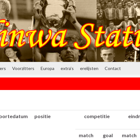
ners
Voorzitters
Europa
extra’s
erelijsten
Contact
oortedatum
positie
competitie
eind
match
goal
match