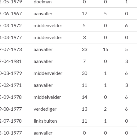
2-05-1979
doelman
0
0
1
6-06-1967
aanvaller
17
5
0
5-03-1972
middenvelder
5
0
6
4-03-1977
middenvelder
3
0
0
7-07-1973
aanvaller
33
15
5
2-04-1981
aanvaller
7
0
3
0-03-1979
middenvelder
30
1
6
6-02-1971
aanvaller
11
1
3
5-09-1978
middelvelder
14
0
6
9-08-1977
verdediger
13
2
6
2-07-1978
linksbuiten
11
1
0
8-10-1977
aanvaller
0
0
0