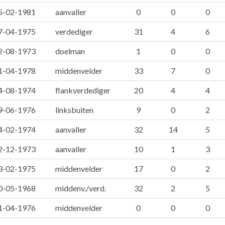
5-02-1981
aanvaller
0
0
0
7-04-1975
verdediger
31
4
6
2-08-1973
doelman
1
0
0
1-04-1978
middenvelder
33
7
0
4-08-1974
flankverdediger
20
4
4
9-06-1976
linksbuiten
9
0
2
4-02-1974
aanvaller
32
14
5
2-12-1973
aanvaller
10
1
3
3-02-1975
middenvelder
17
0
2
0-05-1968
middenv./verd.
32
2
5
1-04-1976
middenvelder
0
0
0