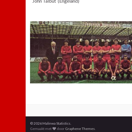
John Talbut (Engeland)
© 2026 Malinwa Statistics.
Gemaakt met
door
Graphene Themes
.