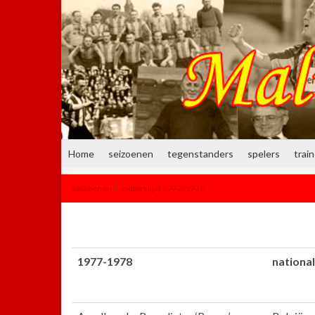
Home
seizoenen
tegenstanders
spelers
trai
seizoenen
>
spelerslijst 1977-1978
1977-1978
national