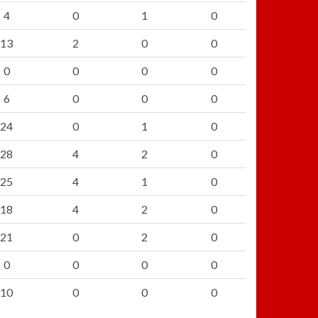
4
0
1
0
13
2
0
0
0
0
0
0
6
0
0
0
24
0
1
0
28
4
2
0
25
4
1
0
18
4
2
0
21
0
2
0
0
0
0
0
10
0
0
0