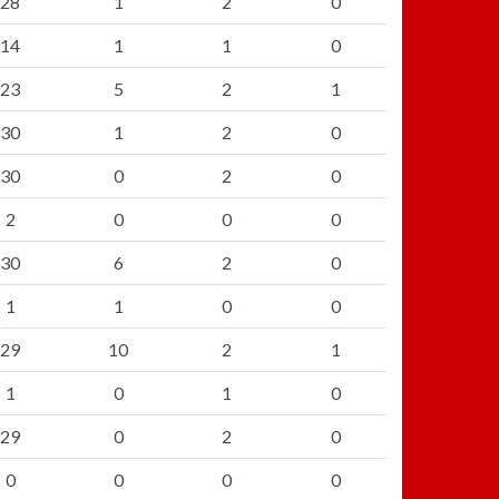
28
1
2
0
14
1
1
0
23
5
2
1
30
1
2
0
30
0
2
0
2
0
0
0
30
6
2
0
1
1
0
0
29
10
2
1
1
0
1
0
29
0
2
0
0
0
0
0