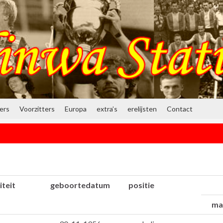
ners
Voorzitters
Europa
extra’s
erelijsten
Contact
iteit
geboortedatum
positie
ma