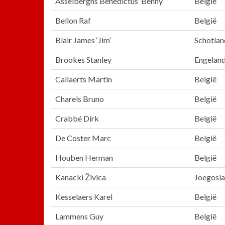
Asselberghs Benedictus ‘Benny’
België
Bellon Raf
België
Blair James ‘Jim’
Schotlan
Brookes Stanley
Engelan
Callaerts Martin
België
Charels Bruno
België
Crabbé Dirk
België
De Coster Marc
België
Houben Herman
België
Kanacki Živica
Joegosla
Kesselaers Karel
België
Lammens Guy
België