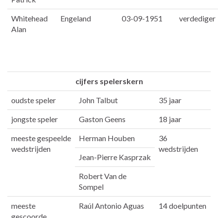
Whitehead
Engeland
03-09-1951
verdediger
Alan
cijfers spelerskern
oudste speler
John Talbut
35 jaar
jongste speler
Gaston Geens
18 jaar
meeste gespeelde
Herman Houben
36
wedstrijden
wedstrijden
Jean-Pierre Kasprzak
Robert Van de
Sompel
meeste
Raúl Antonio Aguas
14 doelpunten
gescoorde