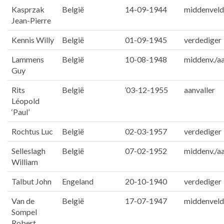
Kasprzak
België
14-09-1944
middenveld
Jean-Pierre
Kennis Willy
België
01-09-1945
verdediger
Lammens
België
10-08-1948
middenv./aa
Guy
Rits
België
’03-12-1955
aanvaller
Léopold
‘Paul’
Rochtus Luc
België
02-03-1957
verdediger
Selleslagh
België
07-02-1952
middenv./aa
William
Talbut John
Engeland
20-10-1940
verdediger
Van de
België
17-07-1947
middenveld
Sompel
Robert