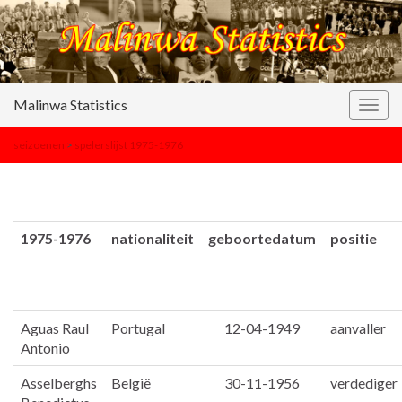
Malinwa Statistics
Togg
navig
seizoenen
>
spelerslijst 1975-1976
1975-1976
nationaliteit
geboortedatum
positie
Aguas Raul
Portugal
12-04-1949
aanvaller
Antonio
Asselberghs
België
30-11-1956
verdediger