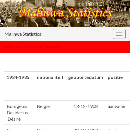
Malinwa Statistics
Togg
navig
seizoenen
>
spelerslijst 1934-1935
1934-1935
nationaliteit
geboortedatum
positie
Bourgeois
België
13-12-1908
aanvaller
Desiderius
‘Désiré’