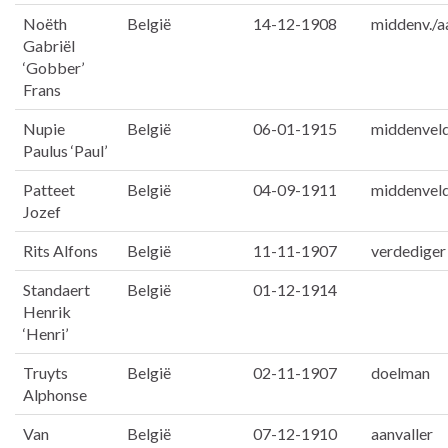
Noëth
België
14-12-1908
middenv./a
Gabriël
‘Gobber’
Frans
Nupie
België
06-01-1915
middenvel
Paulus ‘Paul’
Patteet
België
04-09-1911
middenvel
Jozef
Rits Alfons
België
11-11-1907
verdediger
Standaert
België
01-12-1914
Henrik
‘Henri’
Truyts
België
02-11-1907
doelman
Alphonse
Van
België
07-12-1910
aanvaller