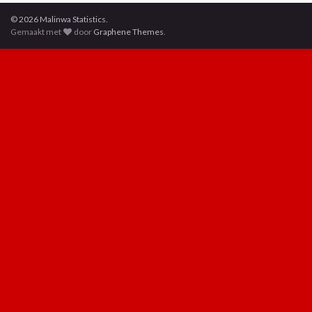
© 2026 Malinwa Statistics.
Gemaakt met
door
Graphene Themes
.