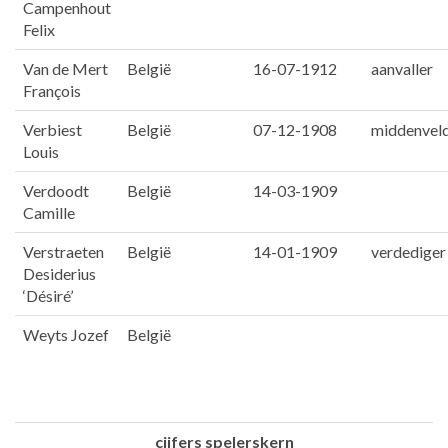
Campenhout
Felix
Van de Mert
België
16-07-1912
aanvaller
François
Verbiest
België
07-12-1908
middenvel
Louis
Verdoodt
België
14-03-1909
Camille
Verstraeten
België
14-01-1909
verdediger
Desiderius
‘Désiré’
Weyts Jozef
België
cijfers spelerskern