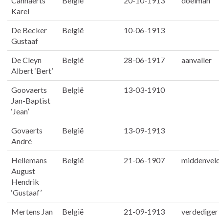
Cannaerts
België
20-10-1913
doelman
Karel
De Becker
België
10-06-1913
Gustaaf
De Cleyn
België
28-06-1917
aanvaller
Albert ‘Bert’
Goovaerts
België
13-03-1910
Jan-Baptist
‘Jean’
Govaerts
België
13-09-1913
André
Hellemans
België
21-06-1907
middenvel
August
Hendrik
‘Gustaaf’
Mertens Jan
België
21-09-1913
verdediger