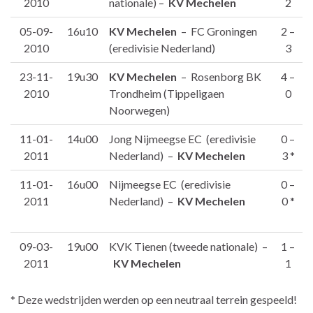
2010
nationale) –
KV Mechelen
2
05-09-
16u10
KV Mechelen
– FC Groningen
2 –
2010
(eredivisie Nederland)
3
23-11-
19u30
KV Mechelen
– Rosenborg BK
4 –
2010
Trondheim (Tippeligaen
0
Noorwegen)
11-01-
14u00
Jong Nijmeegse EC (eredivisie
0 –
2011
Nederland) –
KV Mechelen
3 *
11-01-
16u00
Nijmeegse EC (eredivisie
0 –
2011
Nederland) –
KV Mechelen
0 *
09-03-
19u00
KVK Tienen (tweede nationale) –
1 –
2011
KV Mechelen
1
* Deze wedstrijden werden op een neutraal terrein gespeeld!