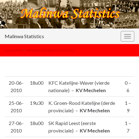
Malinwa Statistics
Togg
navig
seizoenen
>
oefenwedstrijden 2010-2011
20-06-
18u00
KFC Katelijne-Waver (vierde
0 –
2010
nationale) –
KV Mechelen
6
25-06-
19u30
K. Groen-Rood Katelijne (derde
1 –
2010
provinciale) –
KV Mechelen
9
27-06-
18u00
SK Rapid Leest (eerste
1 –
2010
provinciale) –
KV Mechelen
7