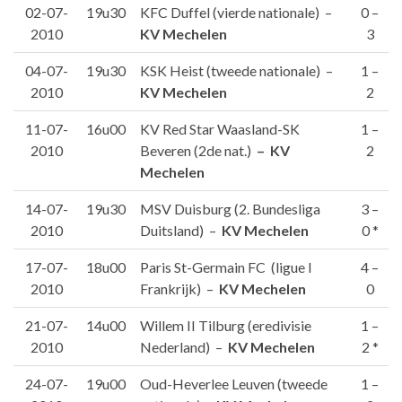
02-07-
19u30
KFC Duffel (vierde nationale) –
0 –
2010
KV Mechelen
3
04-07-
19u30
KSK Heist (tweede nationale) –
1 –
2010
KV Mechelen
2
11-07-
16u00
KV Red Star Waasland-SK
1 –
2010
Beveren (2de nat.)
– KV
2
Mechelen
14-07-
19u30
MSV Duisburg (2. Bundesliga
3 –
2010
Duitsland) –
KV Mechelen
0 *
17-07-
18u00
Paris St-Germain FC (ligue I
4 –
2010
Frankrijk) –
KV Mechelen
0
21-07-
14u00
Willem II Tilburg (eredivisie
1 –
2010
Nederland) –
KV Mechelen
2 *
24-07-
19u00
Oud-Heverlee Leuven (tweede
1 –