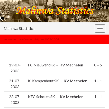
Malinwa Statistics
Togg
navig
seizoenen
>
oefenwedstrijden 2003-2004
19-07-
FC Nieuwendijk –
KV Mechelen
0 – 5
2003
21-07-
K. Kampenhout SK –
KV Mechelen
1 – 1
2003
23-07-
KFC Schoten SK –
KV Mechelen
1 – 1
2003