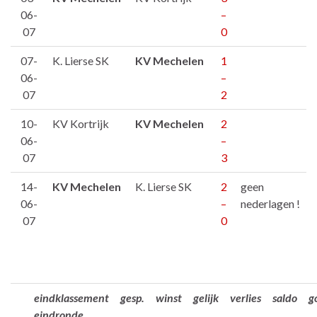
06-
–
07
0
07-
K. Lierse SK
KV Mechelen
1
06-
–
07
2
10-
KV Kortrijk
KV Mechelen
2
06-
–
07
3
14-
KV Mechelen
K. Lierse SK
2
geen
06-
–
nederlagen !
07
0
eindklassement
gesp.
winst
gelijk
verlies
saldo
g
eindronde