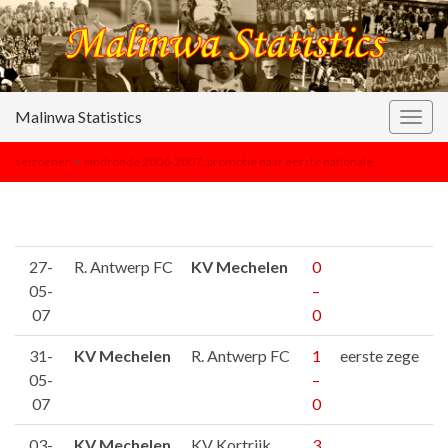
Malinwa Statistics
Togg
navig
seizoenen
>
eindronde 2006-2007: promotie naar eerste nationale
27-
R. Antwerp FC
KV Mechelen
0
05-
–
07
0
31-
KV Mechelen
R. Antwerp FC
1
eerste zege
05-
–
07
0
03-
KV Mechelen
KV Kortrijk
3