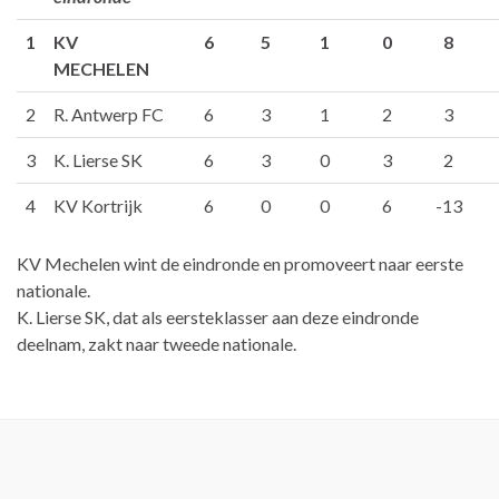
1
KV
6
5
1
0
8
MECHELEN
2
R. Antwerp FC
6
3
1
2
3
3
K. Lierse SK
6
3
0
3
2
4
KV Kortrijk
6
0
0
6
-13
KV Mechelen wint de eindronde en promoveert naar eerste
nationale.
K. Lierse SK, dat als eersteklasser aan deze eindronde
deelnam, zakt naar tweede nationale.