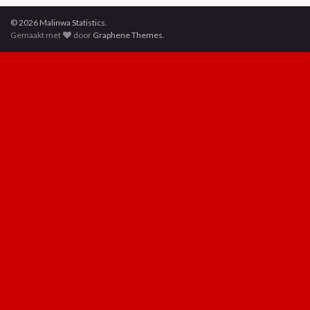
© 2026 Malinwa Statistics.
Gemaakt met
door
Graphene Themes
.