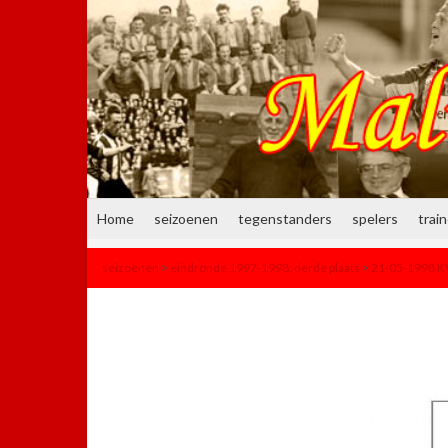
Home
seizoenen
tegenstanders
spelers
trai
seizoenen
>
eindronde 1997-1998: derde plaats
>
21-05-1998 KV