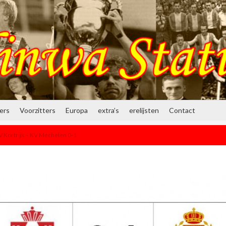
ners
Voorzitters
Europa
extra’s
erelijsten
Contact
 Kortrijk – KV Mechelen 0-1