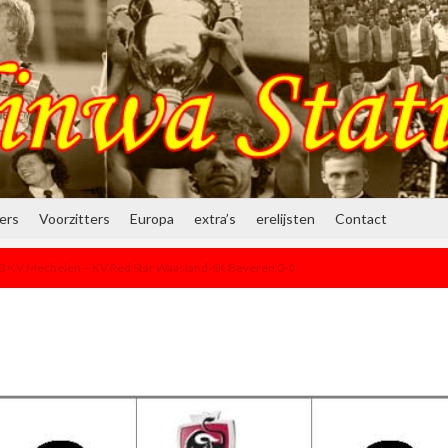
ners
Voorzitters
Europa
extra’s
erelijsten
Contact
3 KV Mechelen – KV Red Star Waasland-SK Beveren 0-0