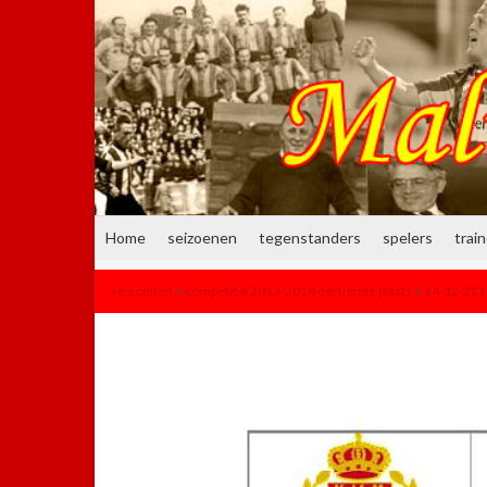
Home
seizoenen
tegenstanders
spelers
trai
seizoenen
>
competitie 2013-2014 dertiende plaats
>
14-12-201