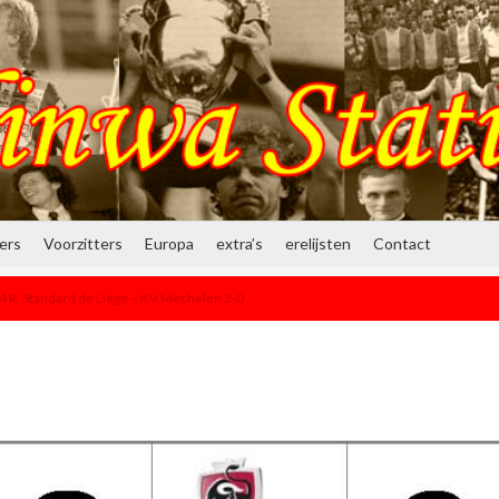
ners
Voorzitters
Europa
extra’s
erelijsten
Contact
 R. Standard de Liège – KV Mechelen 2-0