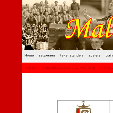
Home
seizoenen
tegenstanders
spelers
trai
seizoenen
>
competitie 2013-2014 dertiende plaats
>
08-03-2014