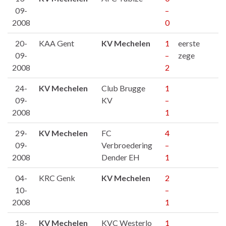
09-
–
2008
0
20-
KAA Gent
KV Mechelen
1
eerste
09-
–
zege
2008
2
24-
KV Mechelen
Club Brugge
1
09-
KV
–
2008
1
29-
KV Mechelen
FC
4
09-
Verbroedering
–
2008
Dender EH
1
04-
KRC Genk
KV Mechelen
2
10-
–
2008
1
18-
KV Mechelen
KVC Westerlo
1