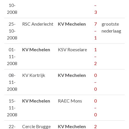
10-
–
2008
3
25-
RSC Anderlecht
KV Mechelen
7
grootste
10-
–
nederlaag
2008
1
01-
KV Mechelen
KSV Roeselare
1
11-
–
2008
2
08-
KV Kortrijk
KV Mechelen
0
11-
–
2008
0
15-
KV Mechelen
RAEC Mons
0
11-
–
2008
0
22-
Cercle Brugge
KV Mechelen
2