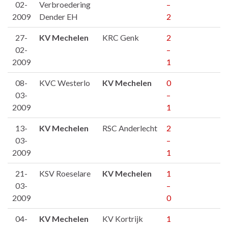
02-
Verbroedering
–
2009
Dender EH
2
27-
KV Mechelen
KRC Genk
2
02-
–
2009
1
08-
KVC Westerlo
KV Mechelen
0
03-
–
2009
1
13-
KV Mechelen
RSC Anderlecht
2
03-
–
2009
1
21-
KSV Roeselare
KV Mechelen
1
03-
–
2009
0
04-
KV Mechelen
KV Kortrijk
1