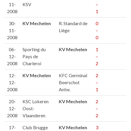
11-
KSV
–
2008
1
30-
KV Mechelen
R. Standard de
0
11-
Liège
–
2008
0
06-
Sporting du
KV Mechelen
1
12-
Pays de
–
2008
Charleroi
2
12-
KV Mechelen
KFC Germinal
2
12-
Beerschot
–
2008
Antw.
1
20-
KSC Lokeren
KV Mechelen
2
12-
Oost-
–
2008
Vlaanderen
2
17-
Club Brugge
KV Mechelen
3