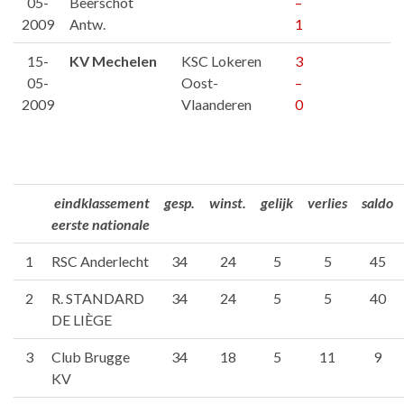
05-
Beerschot
–
2009
Antw.
1
15-
KV Mechelen
KSC Lokeren
3
05-
Oost-
–
2009
Vlaanderen
0
eindklassement
gesp.
winst.
gelijk
verlies
saldo
eerste nationale
1
RSC Anderlecht
34
24
5
5
45
2
R. STANDARD
34
24
5
5
40
DE LIÈGE
3
Club Brugge
34
18
5
11
9
KV