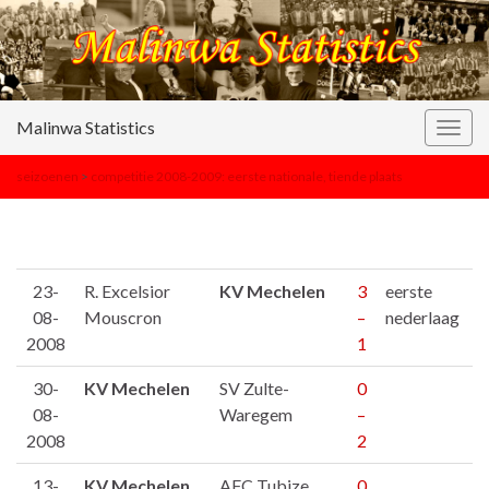
Malinwa Statistics
Togg
navig
seizoenen
>
competitie 2008-2009: eerste nationale, tiende plaats
23-
R. Excelsior
KV Mechelen
3
eerste
08-
Mouscron
–
nederlaag
2008
1
30-
KV Mechelen
SV Zulte-
0
08-
Waregem
–
2008
2
13-
KV Mechelen
AFC Tubize
0