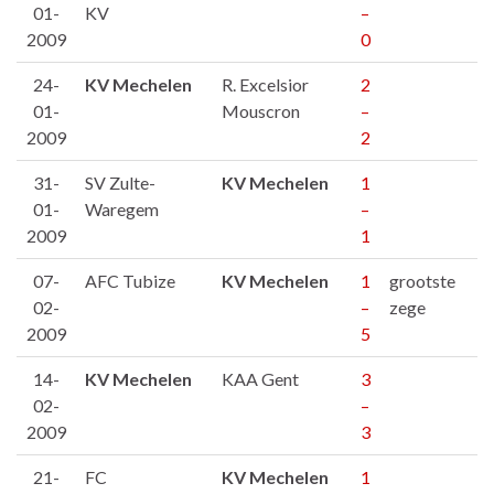
01-
KV
–
2009
0
24-
KV Mechelen
R. Excelsior
2
01-
Mouscron
–
2009
2
31-
SV Zulte-
KV Mechelen
1
01-
Waregem
–
2009
1
07-
AFC Tubize
KV Mechelen
1
grootste
02-
–
zege
2009
5
14-
KV Mechelen
KAA Gent
3
02-
–
2009
3
21-
FC
KV Mechelen
1