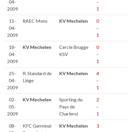
04-
–
2009
1
11-
RAEC Mons
KV Mechelen
0
04-
–
2009
1
18-
KV Mechelen
Cercle Brugge
0
04-
KSV
–
2009
1
25-
R. Standard de
KV Mechelen
4
04-
Liège
–
2009
1
02-
KV Mechelen
Sporting du
2
05-
Pays de
–
2009
Charleroi
1
08-
KFC Germinal
KV Mechelen
3