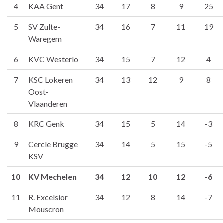
4
KAA Gent
34
17
8
9
25
5
SV Zulte-
34
16
7
11
19
Waregem
6
KVC Westerlo
34
15
7
12
4
7
KSC Lokeren
34
13
12
9
8
Oost-
Vlaanderen
8
KRC Genk
34
15
5
14
-3
9
Cercle Brugge
34
14
5
15
-5
KSV
10
KV Mechelen
34
12
10
12
-6
11
R. Excelsior
34
12
8
14
-7
Mouscron