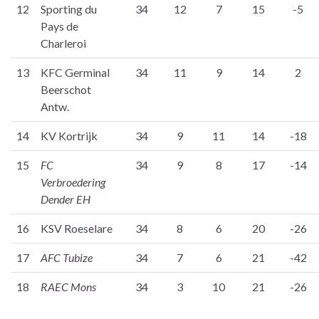
12
Sporting du
34
12
7
15
-5
Pays de
Charleroi
13
KFC Germinal
34
11
9
14
2
Beerschot
Antw.
14
KV Kortrijk
34
9
11
14
-18
15
FC
34
9
8
17
-14
Verbroedering
Dender EH
16
KSV Roeselare
34
8
6
20
-26
17
AFC Tubize
34
7
6
21
-42
18
RAEC Mons
34
3
10
21
-26