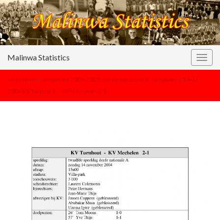
Malinwa Statistics
Togg
navig
seizoenen
>
competitie 2004-2005: derde nationale A, kampioen
>
14-11-
2004 KV Turnhout – KV Mechelen 2-1