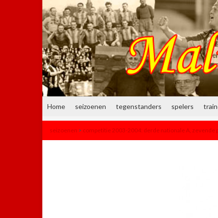
Home
seizoenen
tegenstanders
spelers
trai
seizoenen
>
competitie 2003-2004: derde nationale A, zevende p