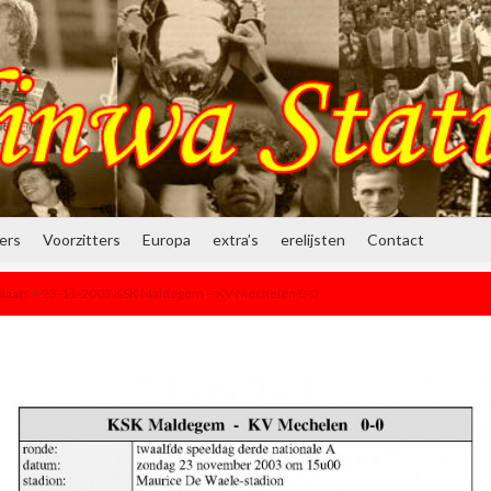
ners
Voorzitters
Europa
extra’s
erelijsten
Contact
laats
>
23-11-2003 KSK Maldegem – KV Mechelen 0-0