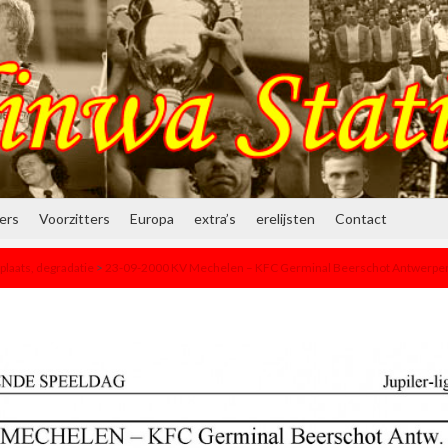
ners
Voorzitters
Europa
extra’s
erelijsten
Contact
plaats, degradatie
>
23-09-2000 KV Mechelen – KFC Germinal Beerschot Antwerpen