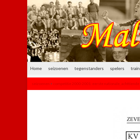
Home
seizoenen
tegenstanders
spelers
trai
seizoenen
>
competitie 2000-2001: eerste nationale, achttiende 