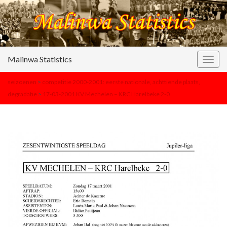
Malinwa Statistics
Togg
navig
seizoenen
>
competitie 2000-2001: eerste nationale, achttiende plaats,
degradatie
>
17-03-2001 KV Mechelen – KRC Harelbeke 2-0