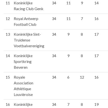
11
Koninklijke
34
11
9
14
Racing Club Genk
12
Royal Antwerp
34
11
7
16
Football Club
13
Koninklijke Sint-
34
9
8
17
Truidense
Voetbalvereniging
14
Koninklijke
34
9
8
17
Sportkring
Beveren
15
Royale
34
6
12
16
Association
Athlétique
Louvièroise
16
Koninklijke
34
7
8
19