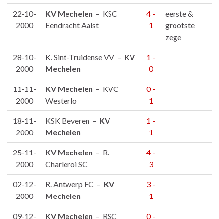
22-10-
KV Mechelen
– KSC
4 –
eerste &
2000
Eendracht Aalst
1
grootste
zege
28-10-
K. Sint-Truidense VV –
KV
1 –
2000
Mechelen
0
11-11-
KV Mechelen
– KVC
0 –
2000
Westerlo
1
18-11-
KSK Beveren –
KV
1 –
2000
Mechelen
1
25-11-
KV Mechelen
– R.
4 –
2000
Charleroi SC
3
02-12-
R. Antwerp FC –
KV
3 –
2000
Mechelen
1
09-12-
KV Mechelen
– RSC
0 –