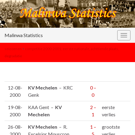
Malinwa Statistics
Togg
navig
seizoenen
>
competitie 2000-2001: eerste nationale, achttiende plaats,
degradatie
12-08-
KV Mechelen
– KRC
0 –
2000
Genk
0
19-08-
KAA Gent –
KV
2 –
eerste
2000
Mechelen
1
verlies
26-08-
KV Mechelen
– R.
1 –
grootste
2000
Excelsior Mouscron
5
verlies