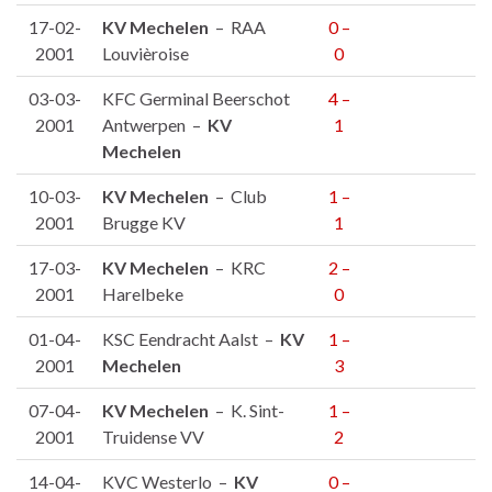
17-02-
KV Mechelen
– RAA
0 –
2001
Louvièroise
0
03-03-
KFC Germinal Beerschot
4 –
2001
Antwerpen –
KV
1
Mechelen
10-03-
KV Mechelen
– Club
1 –
2001
Brugge KV
1
17-03-
KV Mechelen
– KRC
2 –
2001
Harelbeke
0
01-04-
KSC Eendracht Aalst –
KV
1 –
2001
Mechelen
3
07-04-
KV Mechelen
– K. Sint-
1 –
2001
Truidense VV
2
14-04-
KVC Westerlo –
KV
0 –