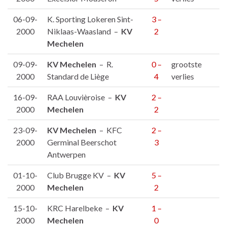
06-09-
K. Sporting Lokeren Sint-
3 –
2000
Niklaas-Waasland –
KV
2
Mechelen
09-09-
KV Mechelen
– R.
0 –
grootste
2000
Standard de Liège
4
verlies
16-09-
RAA Louvièroise –
KV
2 –
2000
Mechelen
2
23-09-
KV Mechelen
– KFC
2 –
2000
Germinal Beerschot
3
Antwerpen
01-10-
Club Brugge KV –
KV
5 –
2000
Mechelen
2
15-10-
KRC Harelbeke –
KV
1 –
2000
Mechelen
0