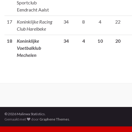
Sportclub
Eendracht Aalst
17
Koninklijke Racing
34
8
4
22
Club Harelbeke
18
Koninklijke
34
4
10
20
Voetbalklub
Mechelen
© 2026 Malinwa Statistics.
Gemaakt met
door
Graphene Themes
.