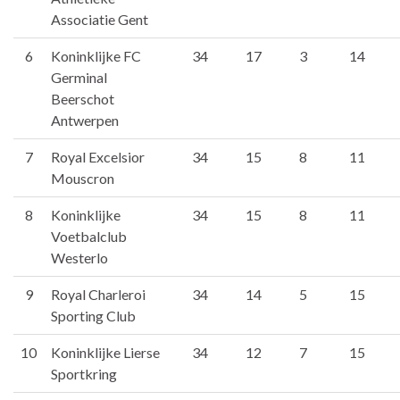
Associatie Gent
6
Koninklijke FC
34
17
3
14
Germinal
Beerschot
Antwerpen
7
Royal Excelsior
34
15
8
11
Mouscron
8
Koninklijke
34
15
8
11
Voetbalclub
Westerlo
9
Royal Charleroi
34
14
5
15
Sporting Club
10
Koninklijke Lierse
34
12
7
15
Sportkring