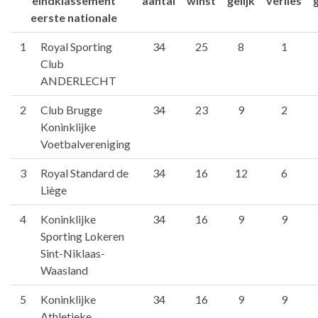
eindklassement
aantal
winst
gelijk
verlies
eerste nationale
1
Royal Sporting
34
25
8
1
Club
ANDERLECHT
2
Club Brugge
34
23
9
2
Koninklijke
Voetbalvereniging
3
Royal Standard de
34
16
12
6
Liège
4
Koninklijke
34
16
9
9
Sporting Lokeren
Sint-Niklaas-
Waasland
5
Koninklijke
34
16
9
9
Athletieke