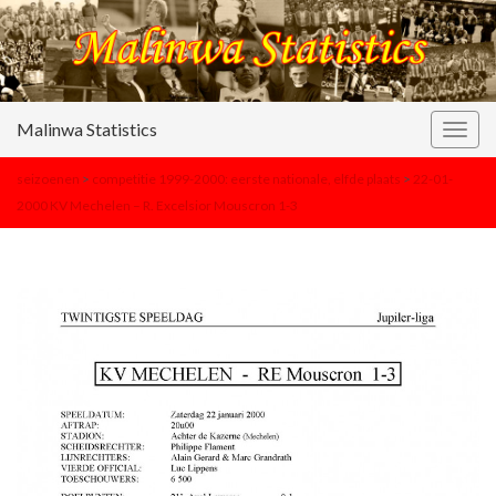
Malinwa Statistics
Togg
navig
seizoenen
>
competitie 1999-2000: eerste nationale, elfde plaats
>
22-01-
2000 KV Mechelen – R. Excelsior Mouscron 1-3