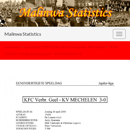
Malinwa Statistics
Togg
navig
seizoenen
>
competitie 1999-2000: eerste nationale, elfde plaats
>
16-04-
2000 KFC Verbroedering Geel – KV Mechelen 3-0