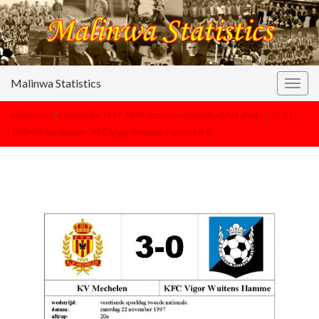
Malinwa Statistics
Togg
navig
seizoenen
>
competitie 1997-1998: tweede nationale, vijfde plaats
>
22-11-
1997 KV Mechelen – KFC Vigor Wuitens Hamme 3-0