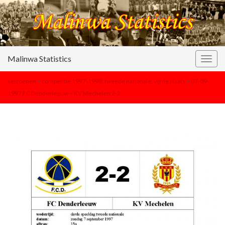
Malinwa Statistics
Togg
navig
seizoenen
>
competitie 1997-1998: tweede nationale, vijfde plaats
>
07-09-
1997 FC Denderleeuw – KV Mechelen 2-2