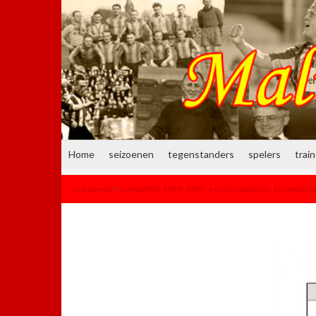
Home
seizoenen
tegenstanders
spelers
trai
seizoenen
>
competitie 1996-1997: eerste nationale, zeventiend