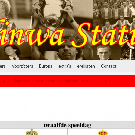
ners
Voorzitters
Europa
extra’s
erelijsten
Contact
e plaats, degradatie
>
26-10-1996 R. Charleroi SC – KV Mechelen 1-0