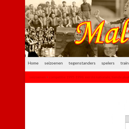
Home
seizoenen
tegenstanders
spelers
trai
seizoenen
>
competitie 1995-1996: eerste nationale, tiende plaa