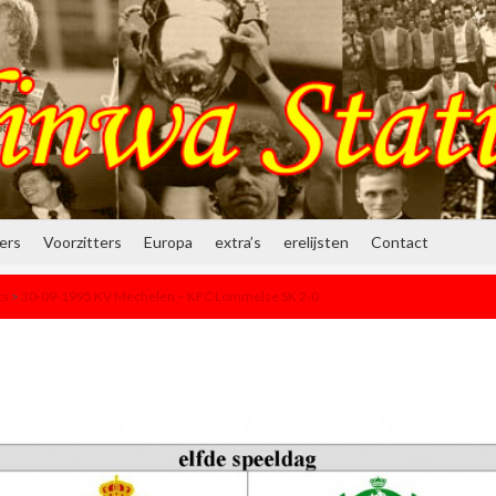
ners
Voorzitters
Europa
extra’s
erelijsten
Contact
ts
>
30-09-1995 KV Mechelen – KFC Lommelse SK 2-0