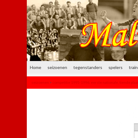
Home
seizoenen
tegenstanders
spelers
trai
seizoenen
>
competitie 1995-1996: eerste nationale, tiende plaa