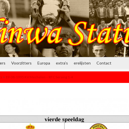
ners
Voorzitters
Europa
extra’s
erelijsten
Contact
ts
>
19-08-1995 KV Mechelen – RFC Seraing 1-4