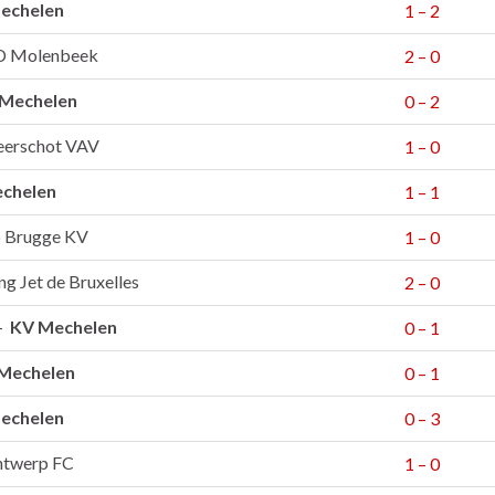
echelen
1 – 2
 Molenbeek
2 – 0
Mechelen
0 – 2
eerschot VAV
1 – 0
chelen
1 – 1
 Brugge KV
1 – 0
g Jet de Bruxelles
2 – 0
 –
KV Mechelen
0 – 1
Mechelen
0 – 1
echelen
0 – 3
ntwerp FC
1 – 0