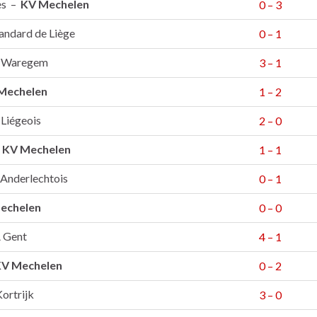
les –
KV Mechelen
0 – 3
andard de Liège
0 – 1
 Waregem
3 – 1
Mechelen
1 – 2
Liégeois
2 – 0
–
KV Mechelen
1 – 1
Anderlechtois
0 – 1
echelen
0 – 0
 Gent
4 – 1
V Mechelen
0 – 2
ortrijk
3 – 0