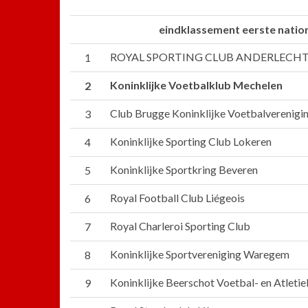
eindklassement eerste natio
ROYAL SPORTING CLUB ANDERLECHT
1
Koninklijke Voetbalklub Mechelen
2
Club Brugge Koninklijke Voetbalverenigi
3
Koninklijke Sporting Club Lokeren
4
Koninklijke Sportkring Beveren
5
Royal Football Club Liégeois
6
Royal Charleroi Sporting Club
7
Koninklijke Sportvereniging Waregem
8
Koninklijke Beerschot Voetbal- en Atleti
9