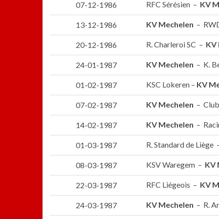
RFC Sérésien –
KV M
07-12-1986
KV Mechelen
– RWD
13-12-1986
R. Charleroi SC –
KV 
20-12-1986
KV Mechelen
– K. B
24-01-1987
KSC Lokeren –
KV Me
01-02-1987
KV Mechelen
– Club
07-02-1987
KV Mechelen
– Racin
14-02-1987
R. Standard de Liège
01-03-1987
KSV Waregem –
KV 
08-03-1987
RFC Liégeois –
KV M
22-03-1987
KV Mechelen
– R. A
24-03-1987