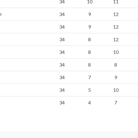
34
10
11
e
34
9
12
34
9
12
34
8
12
34
8
10
34
8
8
34
7
9
34
5
10
34
4
7