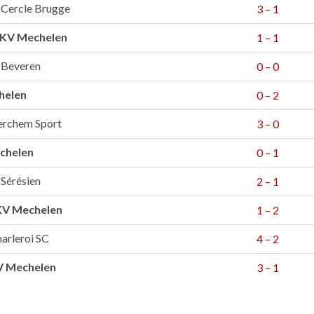
Cercle Brugge
3 – 1
KV Mechelen
1 – 1
Beveren
0 – 0
helen
0 – 2
erchem Sport
3 – 0
chelen
0 – 1
Sérésien
2 – 1
KV Mechelen
1 – 2
arleroi SC
4 – 2
V Mechelen
3 – 1