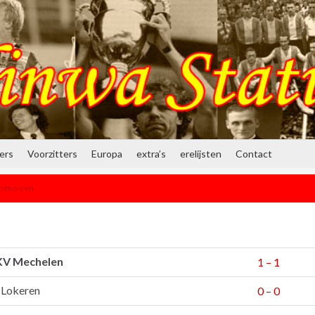
ners
Voorzitters
Europa
extra’s
erelijsten
Contact
skampioen
KV Mechelen
1 – 1
Lokeren
0 – 0