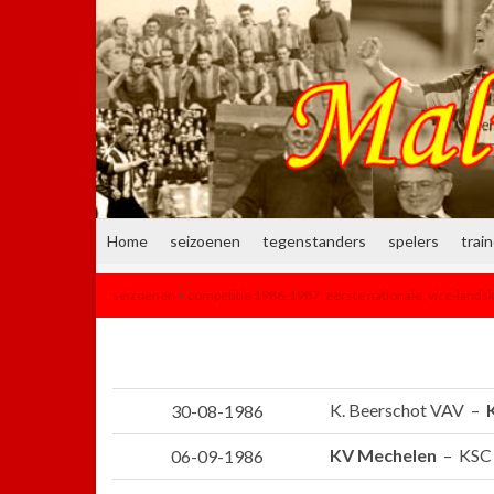
Home
seizoenen
tegenstanders
spelers
trai
seizoenen
>
competitie 1986-1987: eerste nationale, vice-land
K. Beerschot VAV –
30-08-1986
KV Mechelen
– KSC 
06-09-1986