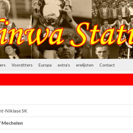
ners
Voorzitters
Europa
extra’s
erelijsten
Contact
nt-Niklase SK
 Mechelen