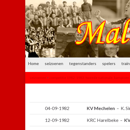
Home
seizoenen
tegenstanders
spelers
trai
seizoenen
>
competitie 1982-1983: tweede nationale, kampioen
04-09-1982
KV Mechelen
– K. Si
12-09-1982
KRC Harelbeke –
KV