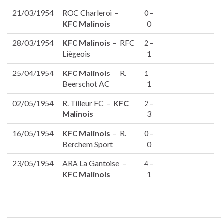
21/03/1954
ROC Charleroi –
0 –
KFC Malinois
0
28/03/1954
KFC Malinois
– RFC
2 –
Liègeois
1
25/04/1954
KFC Malinois
– R.
1 –
Beerschot AC
1
02/05/1954
R. Tilleur FC –
KFC
2 –
Malinois
3
16/05/1954
KFC Malinois
– R.
0 –
Berchem Sport
0
23/05/1954
ARA La Gantoise –
4 –
KFC Malinois
1