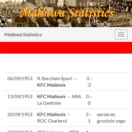
Malinwa Statistics
Togg
navig
seizoenen
>
competitie 1953-1954: eerste nationale, vice-landskampioen
06/09/1953
R. Berchem Sport –
3 –
KFC Malinois
3
13/09/1953
KFC Malinois
– ARA
0 –
La Gantoise
0
20/09/1953
KFC Malinois
–
5 –
eerste en
ROC Charleroi
1
grootste zege