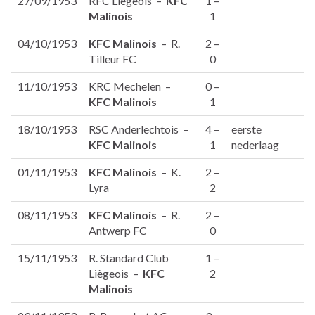
27/09/1953
RFC Liègeois –
KFC
1 –
Malinois
1
04/10/1953
KFC Malinois
– R.
2 –
Tilleur FC
0
11/10/1953
KRC Mechelen –
0 –
KFC Malinois
1
18/10/1953
RSC Anderlechtois –
4 –
eerste
KFC Malinois
1
nederlaag
01/11/1953
KFC Malinois
– K.
2 –
Lyra
2
08/11/1953
KFC Malinois
– R.
2 –
Antwerp FC
0
15/11/1953
R. Standard Club
1 –
Liègeois –
KFC
2
Malinois