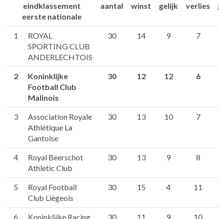
eindklassement
aantal
winst
gelijk
verlies
eerste nationale
1
ROYAL
30
14
9
7
SPORTING CLUB
ANDERLECHTOIS
2
Koninklijke
30
12
12
6
Football Club
Malinois
3
Association Royale
30
13
10
7
Athlétique La
Gantoise
4
Royal Beerschot
30
13
9
8
Athletic Club
5
Royal Football
30
15
4
11
Club Liègeois
6
Koninklijke Racing
30
11
9
10