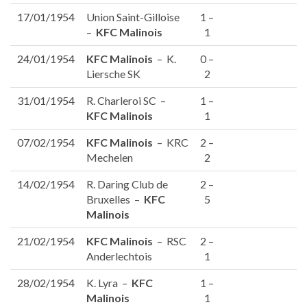
17/01/1954
Union Saint-Gilloise
1 –
–
KFC Malinois
1
24/01/1954
KFC Malinois
– K.
0 –
Liersche SK
2
31/01/1954
R. Charleroi SC –
1 –
KFC Malinois
1
07/02/1954
KFC Malinois
– KRC
2 –
Mechelen
2
14/02/1954
R. Daring Club de
2 –
Bruxelles –
KFC
5
Malinois
21/02/1954
KFC Malinois
– RSC
2 –
Anderlechtois
1
28/02/1954
K. Lyra –
KFC
1 –
Malinois
1