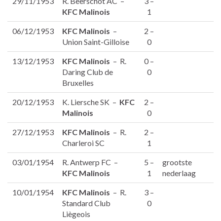
29/11/1953
R. Beerschot AC –
3 –
KFC Malinois
1
06/12/1953
KFC Malinois
–
2 –
Union Saint-Gilloise
0
13/12/1953
KFC Malinois
– R.
0 –
Daring Club de
0
Bruxelles
20/12/1953
K. Liersche SK –
KFC
2 –
Malinois
0
27/12/1953
KFC Malinois
– R.
2 –
Charleroi SC
1
03/01/1954
R. Antwerp FC –
5 –
grootste
KFC Malinois
1
nederlaag
10/01/1954
KFC Malinois
– R.
3 –
Standard Club
0
Liègeois