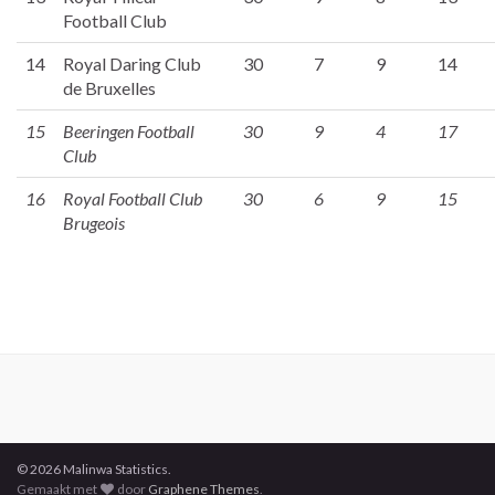
Football Club
14
Royal Daring Club
30
7
9
14
de Bruxelles
15
Beeringen Football
30
9
4
17
Club
16
Royal Football Club
30
6
9
15
Brugeois
© 2026 Malinwa Statistics.
Gemaakt met
door
Graphene Themes
.