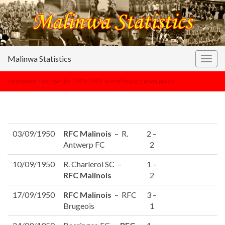
Malinwa Statistics
Togg
navig
seizoenen
>
competitie 1950-1951: ere-afdeling, tiende plaats
03/09/1950
RFC Malinois
– R.
2 –
Antwerp FC
2
10/09/1950
R. Charleroi SC –
1 –
RFC Malinois
2
17/09/1950
RFC Malinois
– RFC
3 –
Brugeois
1