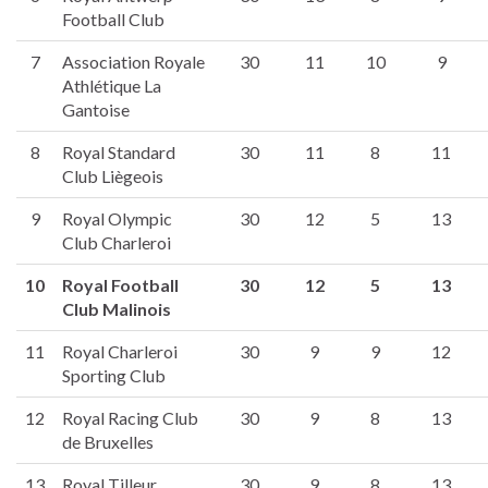
Football Club
7
Association Royale
30
11
10
9
Athlétique La
Gantoise
8
Royal Standard
30
11
8
11
Club Liègeois
9
Royal Olympic
30
12
5
13
Club Charleroi
10
Royal Football
30
12
5
13
Club Malinois
11
Royal Charleroi
30
9
9
12
Sporting Club
12
Royal Racing Club
30
9
8
13
de Bruxelles
13
Royal Tilleur
30
9
8
13