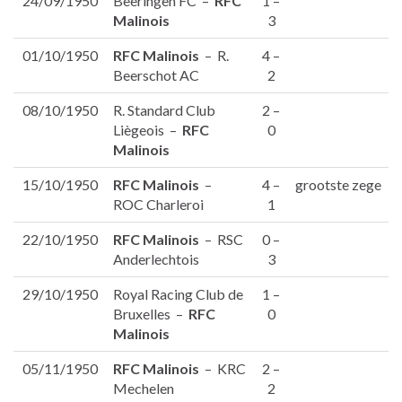
24/09/1950
Beeringen FC –
RFC
1 –
Malinois
3
01/10/1950
RFC Malinois
– R.
4 –
Beerschot AC
2
08/10/1950
R. Standard Club
2 –
Liègeois –
RFC
0
Malinois
15/10/1950
RFC Malinois
–
4 –
grootste zege
ROC Charleroi
1
22/10/1950
RFC Malinois
– RSC
0 –
Anderlechtois
3
29/10/1950
Royal Racing Club de
1 –
Bruxelles –
RFC
0
Malinois
05/11/1950
RFC Malinois
– KRC
2 –
Mechelen
2