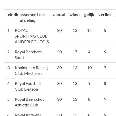
eindklassement ere-
aantal
winst
gelijk
verlies
afdeling
1
ROYAL
30
13
12
5
SPORTING CLUB
ANDERLECHTOIS
2
Royal Berchem
30
17
4
9
Sport
3
Koninklijke Racing
30
13
10
7
Club Mechelen
4
Royal Football
30
13
9
8
Club Liègeois
5
Royal Beerschot
30
13
8
9
Athletic Club
6
Royal Antwerp
30
13
8
9