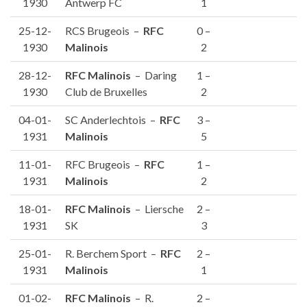
1930
Antwerp FC
1
25-12-
RCS Brugeois –
RFC
0 –
1930
Malinois
2
28-12-
RFC Malinois
– Daring
1 –
1930
Club de Bruxelles
2
04-01-
SC Anderlechtois –
RFC
3 –
1931
Malinois
5
11-01-
RFC Brugeois –
RFC
1 –
1931
Malinois
2
18-01-
RFC Malinois
– Liersche
2 –
1931
SK
3
25-01-
R. Berchem Sport –
RFC
2 –
1931
Malinois
1
01-02-
RFC Malinois
– R.
2 –