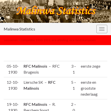
Malinwa Statistics
Togg
navig
seizoenen
>
competitie 1930-1931: ere-afdeling, vice-landskampioen
05-10-
RFC Malinois
– RFC
3 –
eerste zege
1930
Brugeois
1
12-10-
Liersche SK –
RFC
5 –
eerste en
1930
Malinois
1
grootste
nederlaag
19-10-
RFC Malinois
– R.
2 –
1930
Berchem Sport
0