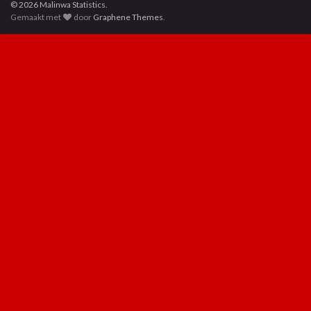
© 2026 Malinwa Statistics.
Gemaakt met
door
Graphene Themes
.