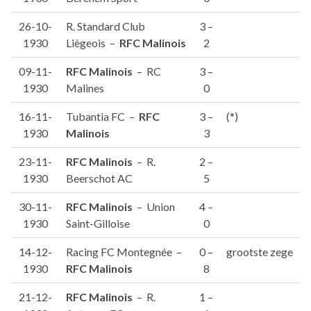
26-10-
R. Standard Club
3 –
1930
Liègeois –
RFC Malinois
2
09-11-
RFC Malinois
– RC
3 –
1930
Malines
0
16-11-
Tubantia FC –
RFC
3 –
(*)
1930
Malinois
3
23-11-
RFC Malinois
– R.
2 –
1930
Beerschot AC
5
30-11-
RFC Malinois
– Union
4 –
1930
Saint-Gilloise
0
14-12-
Racing FC Montegnée –
0 –
grootste zege
1930
RFC Malinois
8
21-12-
RFC Malinois
– R.
1 –