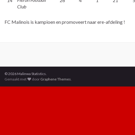
14
26
4
1
21
Club
FC Malinois is kampioen en promoveert naar ere-afdeling !
© 2026 Malinwa Statistics.
Gemaakt met
door
Graphene Themes
.