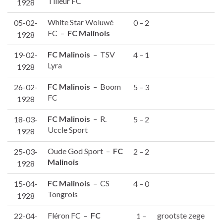
Tilleur FC
1928
White Star Woluwé
05-02-
0 – 2
FC –
FC Malinois
1928
FC Malinois
– TSV
19-02-
4 – 1
Lyra
1928
FC Malinois
– Boom
26-02-
5 – 3
FC
1928
FC Malinois
– R.
18-03-
5 – 2
Uccle Sport
1928
Oude God Sport –
FC
25-03-
2 – 2
Malinois
1928
FC Malinois
– CS
15-04-
4 – 0
Tongrois
1928
Fléron FC –
FC
grootste zege
22-04-
1 –