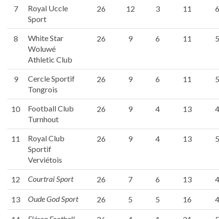
Royal Uccle
7
26
12
3
11
Sport
White Star
8
26
9
6
11
Woluwé
Athletic Club
Cercle Sportif
9
26
9
6
11
Tongrois
Football Club
10
26
9
4
13
Turnhout
Royal Club
11
26
9
4
13
Sportif
Verviétois
Courtrai Sport
12
26
7
6
13
Oude God Sport
13
26
5
5
16
Fléron Football