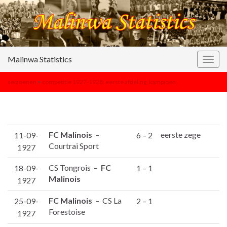
Malinwa Statistics
Togg
navig
seizoenen
>
competitie 1927-1928: eerste afdeling, kampioen
FC Malinois
–
eerste zege
11-09-
6 – 2
Courtrai Sport
1927
CS Tongrois –
FC
18-09-
1 – 1
Malinois
1927
FC Malinois
– CS La
25-09-
2 – 1
Forestoise
1927