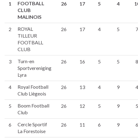
FOOTBALL
1
26
17
5
4
1
CLUB
MALINOIS
ROYAL
2
26
17
4
5
TILLEUR
FOOTBALL
CLUB
Turn-en
3
26
16
5
5
Sportvereniging
Lyra
Royal Football
4
26
13
4
9
Club Liègeois
Boom Football
5
26
12
5
9
Club
Cercle Sportif
6
26
11
6
9
La Forestoise