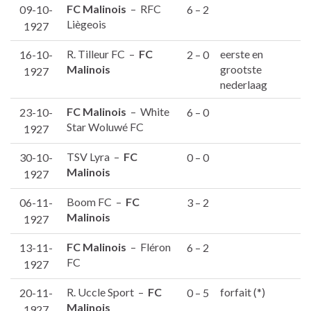
FC Malinois
– RFC
09-10-
6 – 2
Liègeois
1927
R. Tilleur FC –
FC
eerste en
16-10-
2 – 0
Malinois
grootste
1927
nederlaag
FC Malinois
– White
23-10-
6 – 0
Star Woluwé FC
1927
TSV Lyra –
FC
30-10-
0 – 0
Malinois
1927
Boom FC –
FC
06-11-
3 – 2
Malinois
1927
FC Malinois
– Fléron
13-11-
6 – 2
FC
1927
R. Uccle Sport –
FC
forfait (*)
20-11-
0 – 5
Malinois
1927