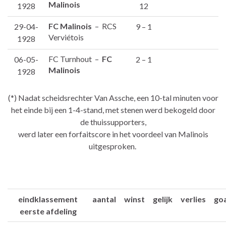
Malinois
1928
12
FC Malinois
– RCS
29-04-
9 – 1
Verviétois
1928
FC Turnhout –
FC
06-05-
2 – 1
Malinois
1928
(*) Nadat scheidsrechter Van Assche, een 10-tal minuten voor
het einde bij een 1-4-stand, met stenen werd bekogeld door
de thuissupporters,
werd later een forfaitscore in het voordeel van Malinois
uitgesproken.
eindklassement
aantal
winst
gelijk
verlies
go
eerste afdeling