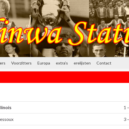
ners
Voorzitters
Europa
extra’s
erelijsten
Contact
linois
1 –
essoux
3 –