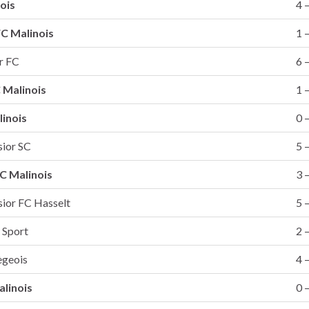
ois
4 –
C Malinois
1 –
r FC
6 –
 Malinois
1 –
inois
0 –
ior SC
5 –
C Malinois
3 –
ior FC Hasselt
5 –
 Sport
2 –
ègeois
4 –
alinois
0 –