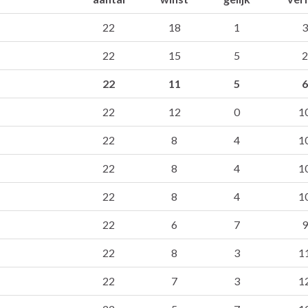
22
18
1
3
22
15
5
2
22
11
5
6
22
12
0
1
22
8
4
1
22
8
4
1
22
8
4
1
22
6
7
9
22
8
3
1
22
7
3
1