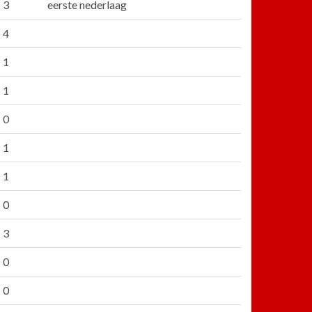
 3
eerste nederlaag
 4
 1
 1
 0
 1
 1
 0
 3
 0
 0