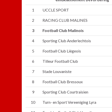
1
UCCLE SPORT
2
RACING CLUB MALINES
3
Football Club Malinois
4
Sporting Club Anderlechtois
5
Football Club Liègeois
6
Tilleur Football Club
7
Stade Louvaniste
8
Football Club Bressoux
9
Sporting Club Courtraisien
10
Turn- en Sport Vereeniging Lyra