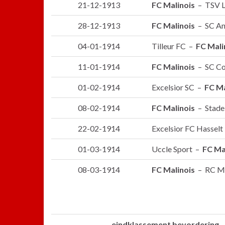
21-12-1913
FC Malinois
– TSV L
28-12-1913
FC Malinois
– SC An
04-01-1914
Tilleur FC –
FC Mali
11-01-1914
FC Malinois
– SC Cou
01-02-1914
Excelsior SC –
FC Ma
08-02-1914
FC Malinois
– Stade
22-02-1914
Excelsior FC Hassel
01-03-1914
Uccle Sport –
FC Ma
08-03-1914
FC Malinois
– RC Ma
eindklassement bevordering