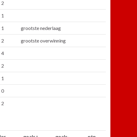
 2
 1
 1
grootste nederlaag
 2
grootste overwinning
 4
 2
 1
 0
 2
ies
goals+
goals-
ptn