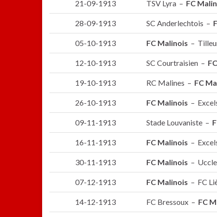
21-09-1913
TSV Lyra –
FC Malin
28-09-1913
SC Anderlechtois –
F
05-10-1913
FC Malinois
– Tilleu
12-10-1913
SC Courtraisien –
FC
19-10-1913
RC Malines –
FC Mal
26-10-1913
FC Malinois
– Excels
09-11-1913
Stade Louvaniste –
F
16-11-1913
FC Malinois
– Excels
30-11-1913
FC Malinois
– Uccle
07-12-1913
FC Malinois
– FC Li
14-12-1913
FC Bressoux –
FC M