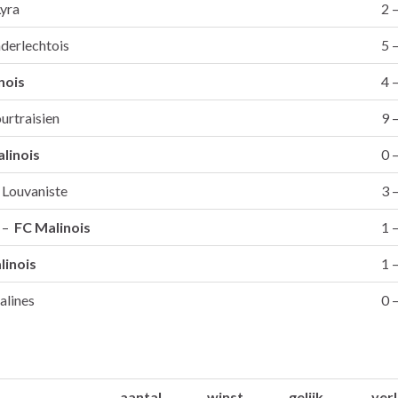
yra
2 –
derlechtois
5 –
nois
4 –
rtraisien
9 –
linois
0 –
 Louvaniste
3 –
t –
FC Malinois
1 –
linois
1 –
lines
0 –
aantal
winst
gelijk
verl