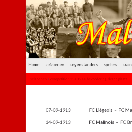
Home
seizoenen
tegenstanders
spelers
trai
seizoenen
>
competitie 1913-1914: bevordering, derde plaats
07-09-1913
FC Liègeois –
FC Ma
14-09-1913
FC Malinois
– FC Br