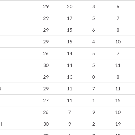
29
20
3
6
29
17
5
7
29
15
6
8
29
15
4
10
26
14
5
7
30
14
5
11
29
13
8
8
N
29
11
7
11
27
11
1
15
26
7
9
10
I
30
9
2
19