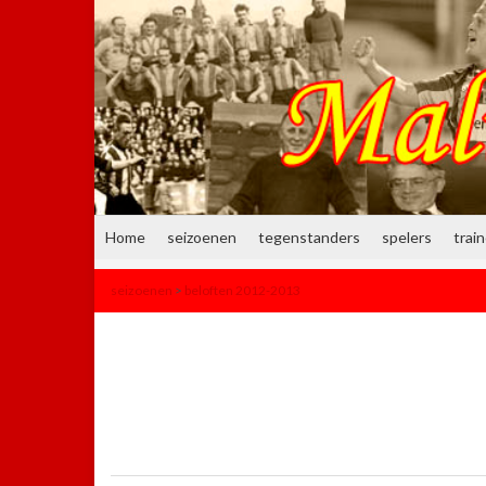
Home
seizoenen
tegenstanders
spelers
trai
seizoenen
>
beloften 2012-2013