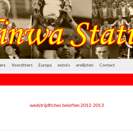
ners
Voorzitters
Europa
extra’s
erelijsten
Contact
wedstrijdfiches beloften 2012-2013