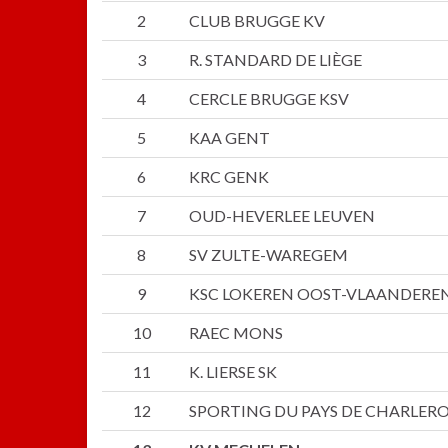
2
CLUB BRUGGE KV
3
R. STANDARD DE LIÈGE
4
CERCLE BRUGGE KSV
5
KAA GENT
6
KRC GENK
7
OUD-HEVERLEE LEUVEN
8
SV ZULTE-WAREGEM
9
KSC LOKEREN OOST-VLAANDERE
10
RAEC MONS
11
K. LIERSE SK
12
SPORTING DU PAYS DE CHARLERO