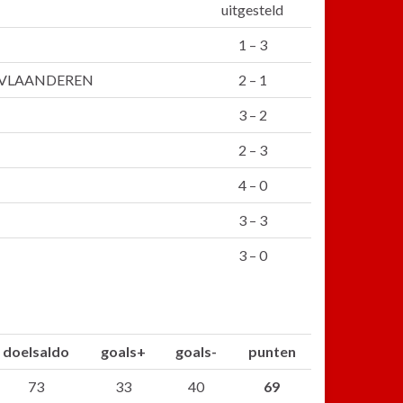
uitgesteld
1 – 3
-VLAANDEREN
2 – 1
3 – 2
2 – 3
4 – 0
3 – 3
3 – 0
doelsaldo
goals+
goals-
punten
73
33
40
69