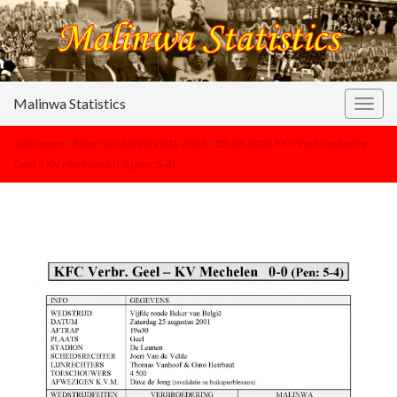
Malinwa Statistics
Togg
navig
seizoenen
>
beker van België 2001-2002
>
25-08-2001 KFC Verbroedering
Geel – KV Mechelen 0-0 (pen. 5-4)