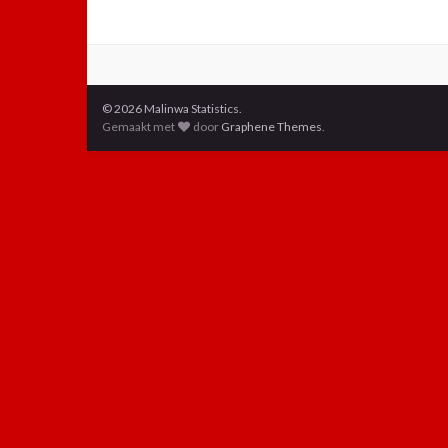
© 2026 Malinwa Statistics.
Gemaakt met
door
Graphene Themes
.