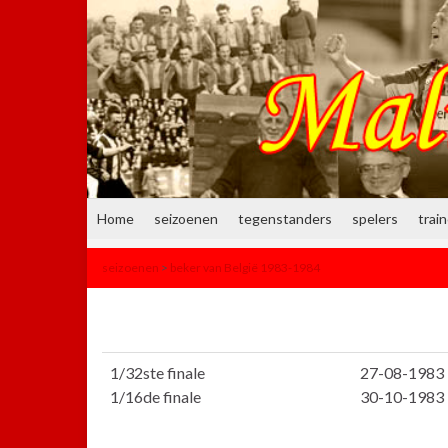
Home
seizoenen
tegenstanders
spelers
trai
seizoenen
>
beker van België 1983-1984
1/32ste finale
27-08-1983
1/16de finale
30-10-1983