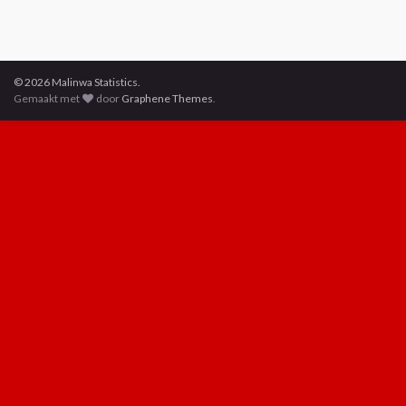
© 2026 Malinwa Statistics.
Gemaakt met
door
Graphene Themes
.