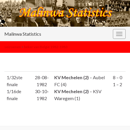
Malinwa Statistics
Togg
navig
seizoenen
>
beker van België 1982-1983
1/32ste
28-08-
KV Mechelen (2)
– Aubel
8 – 0
finale
1982
FC (4)
1 – 2
1/16de
30-10-
KV Mechelen (2)
– KSV
finale
1982
Waregem (1)