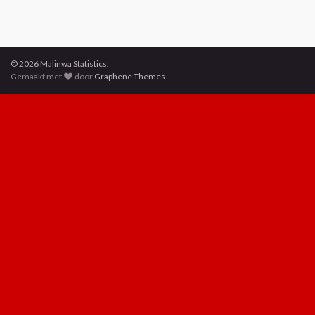
© 2026 Malinwa Statistics.
Gemaakt met
door
Graphene Themes
.