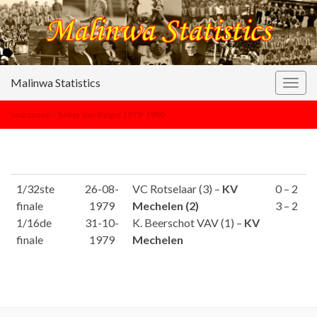
Malinwa Statistics
Togg
navig
seizoenen
>
beker van België 1979-1980
1/32ste
26-08-
VC Rotselaar (3) –
KV
0 – 2
finale
1979
Mechelen (2)
3 – 2
1/16de
31-10-
K. Beerschot VAV (1) –
KV
finale
1979
Mechelen