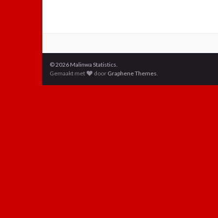
© 2026 Malinwa Statistics.
Gemaakt met
door
Graphene Themes
.