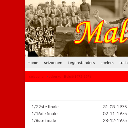
Home
seizoenen
tegenstanders
spelers
trai
seizoenen
>
beker van België 1975-1976
1/32ste finale
31-08-1975
1/16de finale
02-11-1975
1/8ste finale
28-12-1975