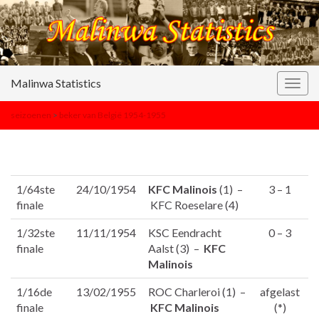
Malinwa Statistics
Togg
navig
seizoenen
>
beker van België 1954-1955
1/64ste
24/10/1954
KFC Malinois
(1) –
3 – 1
finale
KFC Roeselare (4)
1/32ste
11/11/1954
KSC Eendracht
0 – 3
finale
Aalst (3) –
KFC
Malinois
1/16de
13/02/1955
ROC Charleroi (1) –
afgelast
finale
KFC Malinois
(*)