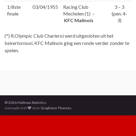
1/8ste
03/04/1955
Racing Club
3 – 3
finale
Mechelen (1) –
(pen. 4-
KFC Malinois
3)
(*) R.Olympic Club Charleroi werd uitgesloten uit het
bekertornooi, KFC Malinois ging een ronde verder zonder te
spelen.
© 2026 Malinwa Statistics.
Gemaakt met
door
Graphene Themes
.