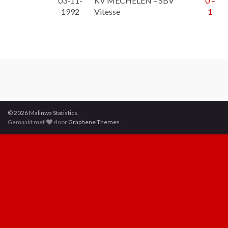
03-11-
KV MECHELEN – SBV
0 –
1992
Vitesse
1
© 2026 Malinwa Statistics.
Gemaakt met
door
Graphene Themes
.