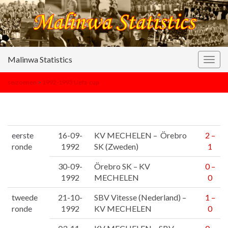
Malinwa Statistics
Togg
navig
seizoenen
>
1992-1993 Uefa-cup
eerste
16-09-
KV MECHELEN – Örebro
2 –
ronde
1992
SK (Zweden)
1
30-09-
Örebro SK – KV
0 –
1992
MECHELEN
0
tweede
21-10-
SBV Vitesse (Nederland) –
1 –
ronde
1992
KV MECHELEN
0