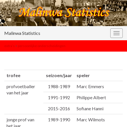
Malinwa Statistics
Togg
navig
extra’s
>
persoonlijke onderscheidingen
trofee
seizoen/jaar
speler
profvoetballer
1988-1989
Marc Emmers
van het jaar
1991-1992
Philippe Albert
2015-2016
Sofiane Hanni
jonge prof van
1989-1990
Marc Wilmots
het jaar