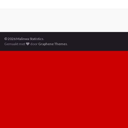
© 2026 Malinwa Statistics.
Gemaakt met
door
Graphene Themes
.