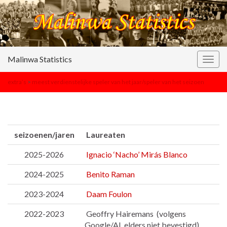
Malinwa Statistics
Togg
navig
extra’s
>
meest verdienstelijke speler van het jaar/speler van het seizoen
seizoenen/jaren
Laureaten
2025-2026
Ignacio ‘Nacho’ Mirás Blanco
2024-2025
Benito Raman
2023-2024
Daam Foulon
2022-2023
Geoffry Hairemans (volgens
Google/AI, elders niet bevestigd)